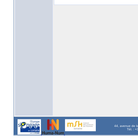
44, avenue de l
Tél. : 