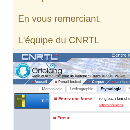
En vous remerciant,
L'équipe du CNRTL
Accueil
Portail lexical
Corpus
Lexique
Morphologie
Lexicographie
Etymologie
Entrez une forme
TLFi
notices corrigées
Erreur