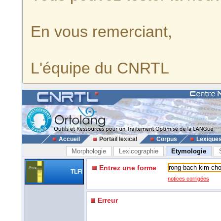
En vous remerciant,
L'équipe du CNRTL
Accueil
Portail lexical
Corpus
Lexique
Morphologie
Lexicographie
Etymologie
Entrez une forme
TLFi
notices corrigées
Erreur