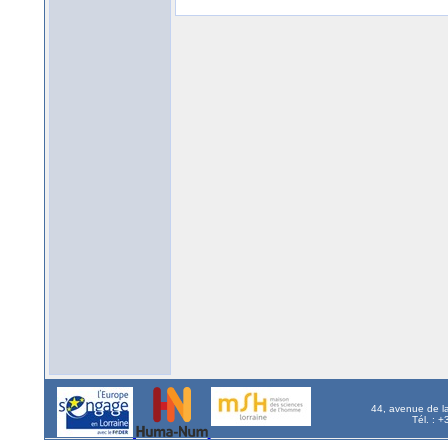
44, avenue de l
Tél. : 