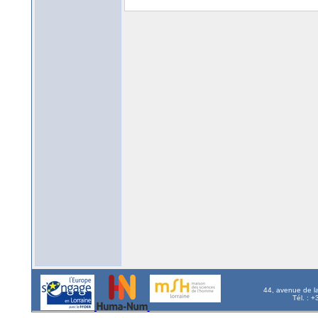
44, avenue de l
Tél. : 