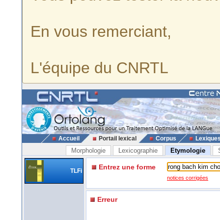
En vous remerciant,
L'équipe du CNRTL
Accueil
Portail lexical
Corpus
Lexique
Morphologie
Lexicographie
Etymologie
Entrez une forme
TLFi
notices corrigées
Erreur