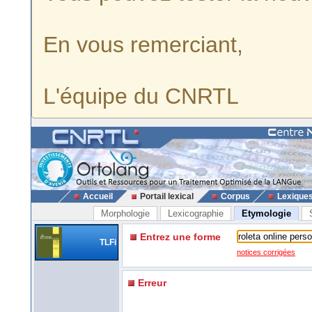
En vous remerciant,
L'équipe du CNRTL
Accueil
Portail lexical
Corpus
Lexique
Morphologie
Lexicographie
Etymologie
Entrez une forme
TLFi
notices corrigées
Erreur