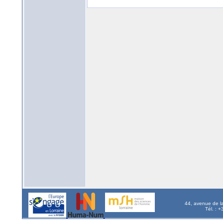
44, avenue de l
Tél. : 