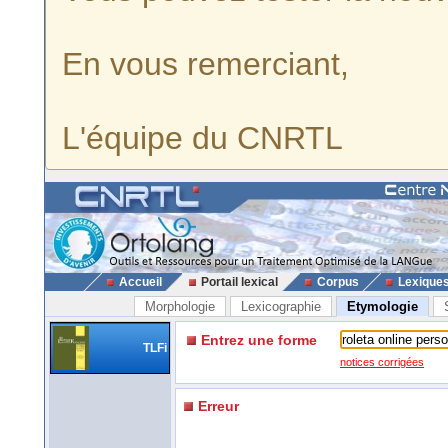
En vous remerciant,
L'équipe du CNRTL
Accueil
Portail lexical
Corpus
Lexique
Morphologie
Lexicographie
Etymologie
Entrez une forme
TLFi
notices corrigées
Erreur