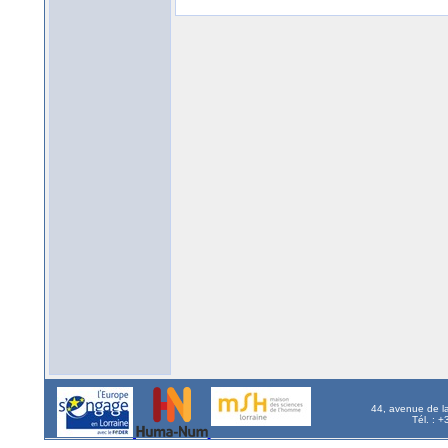
44, avenue de l
Tél. : 