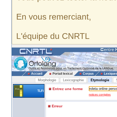
En vous remerciant,
L'équipe du CNRTL
Accueil
Portail lexical
Corpus
Lexique
Morphologie
Lexicographie
Etymologie
Entrez une forme
TLFi
notices corrigées
Erreur