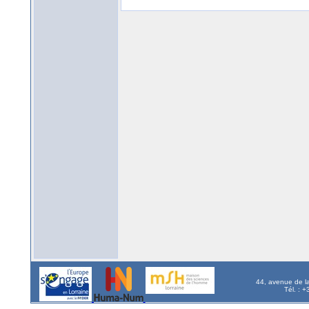
44, avenue de l
Tél. : 