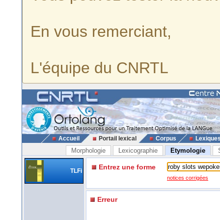
En vous remerciant,
L'équipe du CNRTL
Accueil
Portail lexical
Corpus
Lexique
Morphologie
Lexicographie
Etymologie
Entrez une forme
TLFi
notices corrigées
Erreur