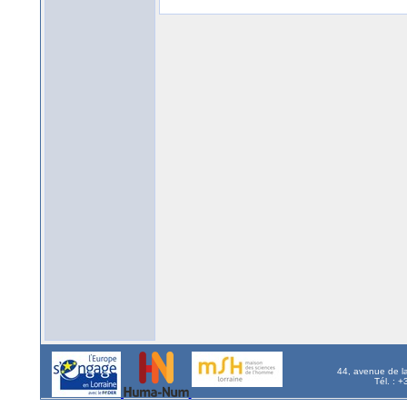
44, avenue de l
Tél. : 