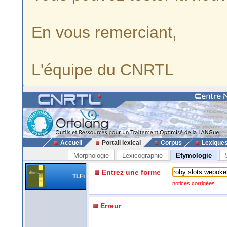
En vous remerciant,
L'équipe du CNRTL
Accueil
Portail lexical
Corpus
Lexique
Morphologie
Lexicographie
Etymologie
Entrez une forme
TLFi
notices corrigées
Erreur