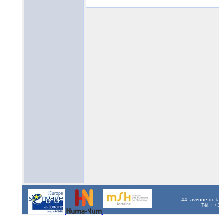
44, avenue de l
Tél. : 