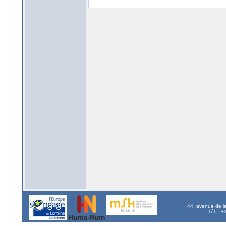
44, avenue de l
Tél. : 