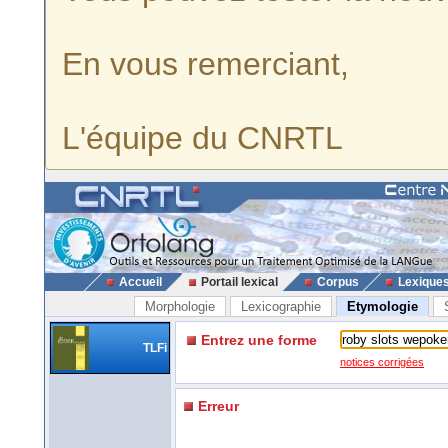
En vous remerciant,
L'équipe du CNRTL
Accueil
Portail lexical
Corpus
Lexique
Morphologie
Lexicographie
Etymologie
Entrez une forme
TLFi
notices corrigées
Erreur