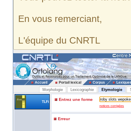
En vous remerciant,
L'équipe du CNRTL
Accueil
Portail lexical
Corpus
Lexique
Morphologie
Lexicographie
Etymologie
Entrez une forme
TLFi
notices corrigées
Erreur