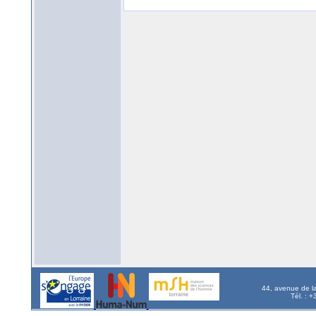
44, avenue de l
Tél. : 