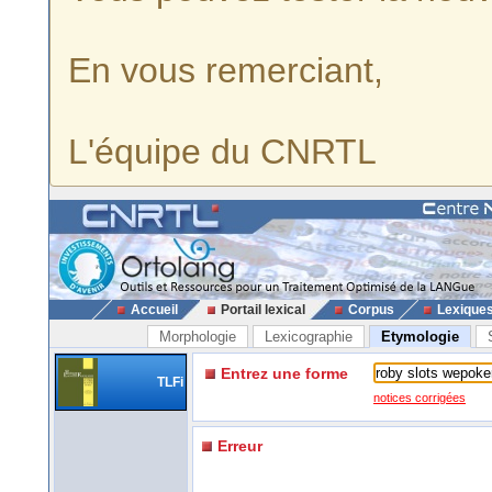
En vous remerciant,
L'équipe du CNRTL
Accueil
Portail lexical
Corpus
Lexique
Morphologie
Lexicographie
Etymologie
Entrez une forme
TLFi
notices corrigées
Erreur