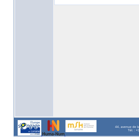
44, avenue de l
Tél. : 