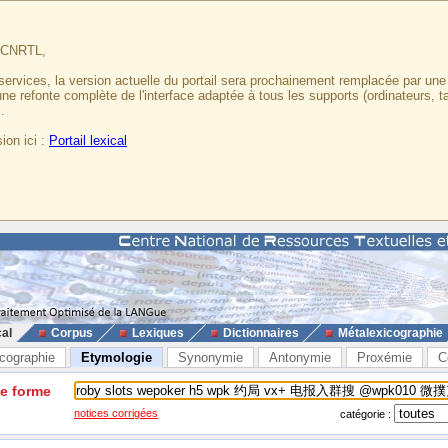
u CNRTL,
services, la version actuelle du portail sera prochainement remplacée par un
 une refonte complète de l'interface adaptée à tous les supports (ordinateurs, t
.
ion ici :
Portail lexical
cal
Corpus
Lexiques
Dictionnaires
Métalexicographie
cographie
Etymologie
Synonymie
Antonymie
Proxémie
C
ne forme
notices corrigées
catégorie :