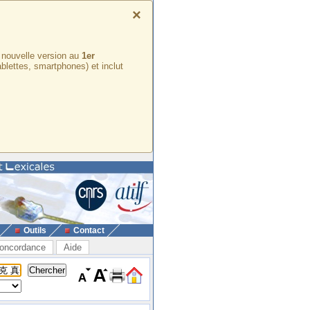
×
e nouvelle version au
1er
ablettes, smartphones) et inclut
Outils
Contact
oncordance
Aide