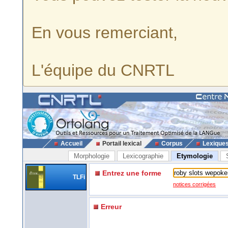
En vous remerciant,
L'équipe du CNRTL
Accueil
Portail lexical
Corpus
Lexique
Morphologie
Lexicographie
Etymologie
Entrez une forme
TLFi
notices corrigées
Erreur