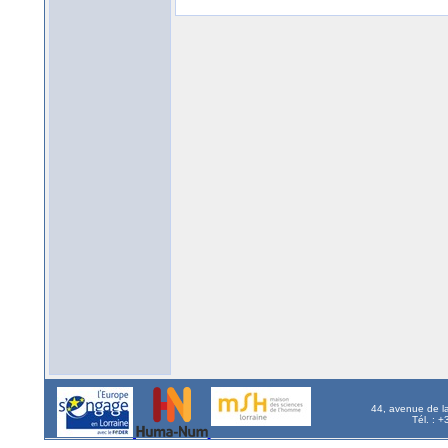
44, avenue de l
Tél. : 