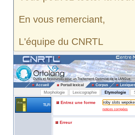
En vous remerciant,
L'équipe du CNRTL
Accueil
Portail lexical
Corpus
Lexique
Morphologie
Lexicographie
Etymologie
Entrez une forme
TLFi
notices corrigées
Erreur