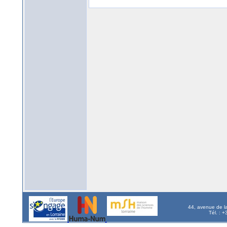
44, avenue de l
Tél. : 