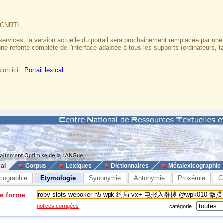
u CNRTL,
services, la version actuelle du portail sera prochainement remplacée par un
 une refonte complète de l'interface adaptée à tous les supports (ordinateurs, t
.
ion ici :
Portail lexical
cal
Corpus
Lexiques
Dictionnaires
Métalexicographie
cographie
Etymologie
Synonymie
Antonymie
Proxémie
C
ne forme
notices corrigées
catégorie :