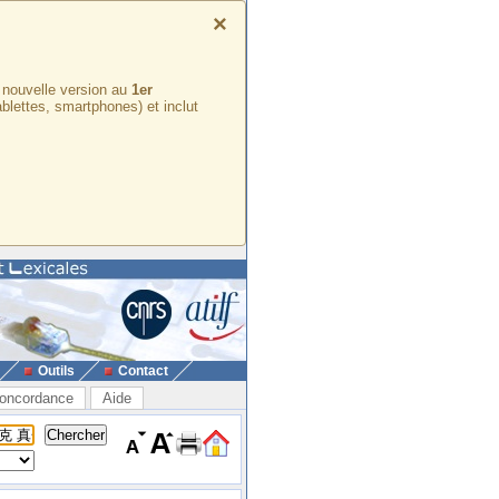
×
e nouvelle version au
1er
ablettes, smartphones) et inclut
Outils
Contact
oncordance
Aide