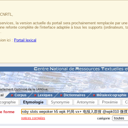
u CNRTL,
services, la version actuelle du portail sera prochainement remplacée par un
 une refonte complète de l'interface adaptée à tous les supports (ordinateurs, t
.
ion ici :
Portail lexical
cal
Corpus
Lexiques
Dictionnaires
Métalexicographie
cographie
Etymologie
Synonymie
Antonymie
Proxémie
C
ne forme
notices corrigées
catégorie :