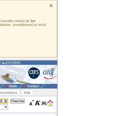
×
e nouvelle version au
1er
ablettes, smartphones) et inclut
Outils
Contact
oncordance
Aide