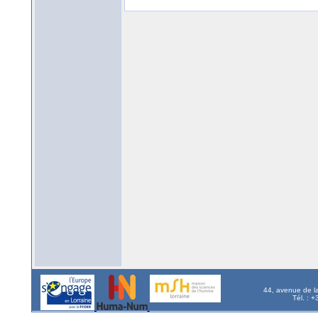
44, avenue de l
Tél. : 