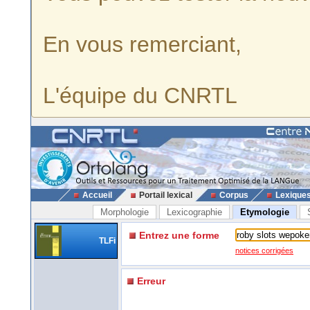
En vous remerciant,
L'équipe du CNRTL
Accueil
Portail lexical
Corpus
Lexique
Morphologie
Lexicographie
Etymologie
Entrez une forme
TLFi
notices corrigées
Erreur