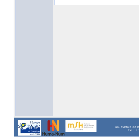
44, avenue de l
Tél. : 