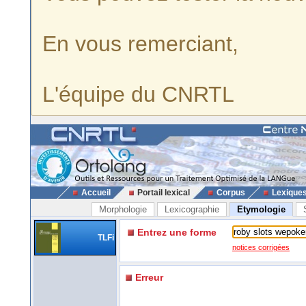
En vous remerciant,
L'équipe du CNRTL
Accueil
Portail lexical
Corpus
Lexique
Morphologie
Lexicographie
Etymologie
Entrez une forme
TLFi
notices corrigées
Erreur