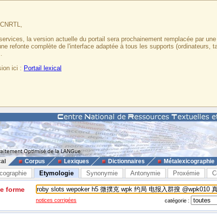
u CNRTL,
services, la version actuelle du portail sera prochainement remplacée par un
 une refonte complète de l'interface adaptée à tous les supports (ordinateurs, t
.
ion ici :
Portail lexical
cal
Corpus
Lexiques
Dictionnaires
Métalexicographie
cographie
Etymologie
Synonymie
Antonymie
Proxémie
C
ne forme
notices corrigées
catégorie :