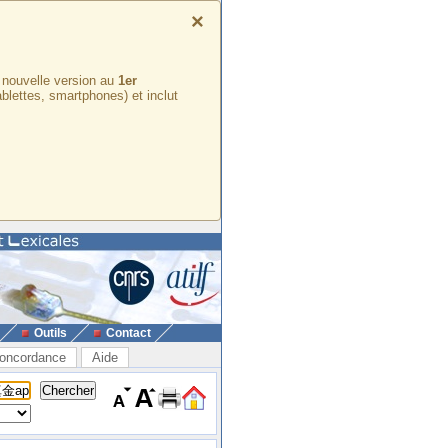
×
e nouvelle version au
1er
ablettes, smartphones) et inclut
Outils
Contact
oncordance
Aide