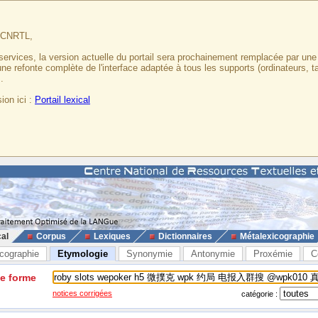
u CNRTL,
services, la version actuelle du portail sera prochainement remplacée par un
 une refonte complète de l'interface adaptée à tous les supports (ordinateurs, t
.
ion ici :
Portail lexical
cal
Corpus
Lexiques
Dictionnaires
Métalexicographie
cographie
Etymologie
Synonymie
Antonymie
Proxémie
C
ne forme
notices corrigées
catégorie :