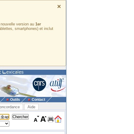
×
e nouvelle version au
1er
ablettes, smartphones) et inclut
Outils
Contact
oncordance
Aide