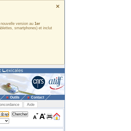
×
e nouvelle version au
1er
ablettes, smartphones) et inclut
Outils
Contact
oncordance
Aide