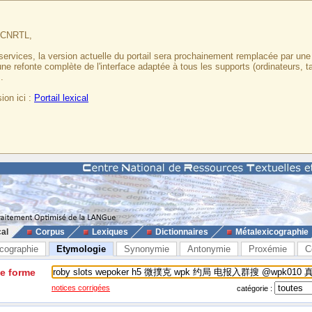
u CNRTL,
services, la version actuelle du portail sera prochainement remplacée par un
 une refonte complète de l'interface adaptée à tous les supports (ordinateurs, t
.
ion ici :
Portail lexical
cal
Corpus
Lexiques
Dictionnaires
Métalexicographie
cographie
Etymologie
Synonymie
Antonymie
Proxémie
C
ne forme
notices corrigées
catégorie :