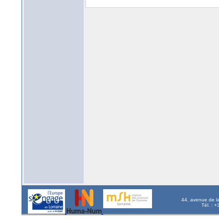
44, avenue de l
Tél. : 