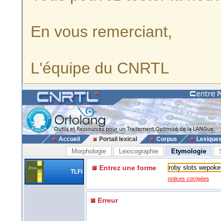
En vous remerciant,
L'équipe du CNRTL
Accueil
Portail lexical
Corpus
Lexique
Morphologie
Lexicographie
Etymologie
Entrez une forme
TLFi
notices corrigées
Erreur