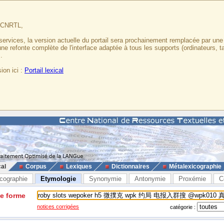
u CNRTL,
services, la version actuelle du portail sera prochainement remplacée par un
 une refonte complète de l'interface adaptée à tous les supports (ordinateurs, t
.
ion ici :
Portail lexical
cal
Corpus
Lexiques
Dictionnaires
Métalexicographie
cographie
Etymologie
Synonymie
Antonymie
Proxémie
C
ne forme
notices corrigées
catégorie :