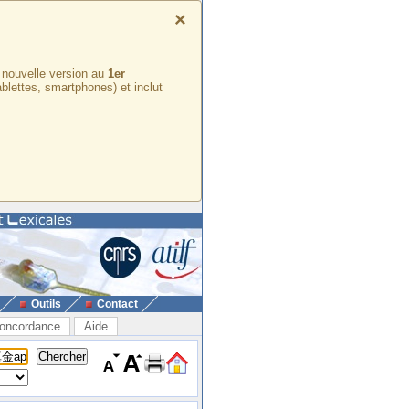
×
e nouvelle version au
1er
ablettes, smartphones) et inclut
Outils
Contact
oncordance
Aide