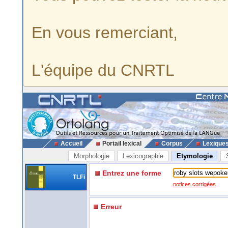
En vous remerciant,
L'équipe du CNRTL
Accueil
Portail lexical
Corpus
Lexique
Morphologie
Lexicographie
Etymologie
Entrez une forme
TLFi
notices corrigées
Erreur