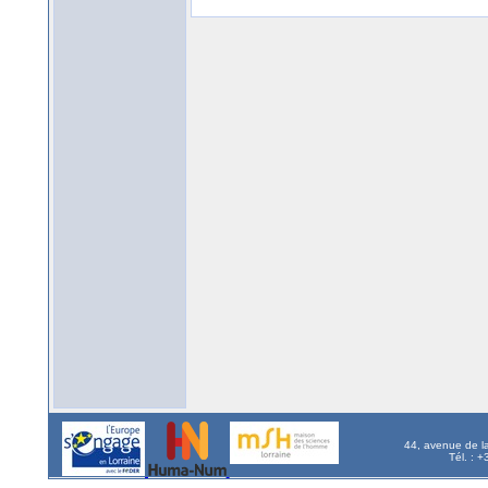
44, avenue de l
Tél. : 