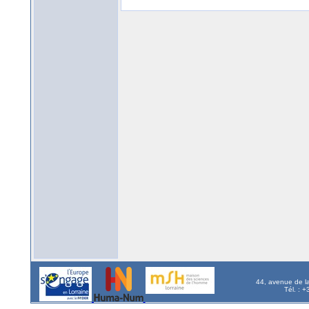
44, avenue de l
Tél. : 