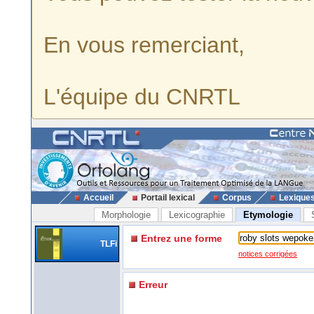
En vous remerciant,
L'équipe du CNRTL
Accueil
Portail lexical
Corpus
Lexique
Morphologie
Lexicographie
Etymologie
Entrez une forme
TLFi
notices corrigées
Erreur