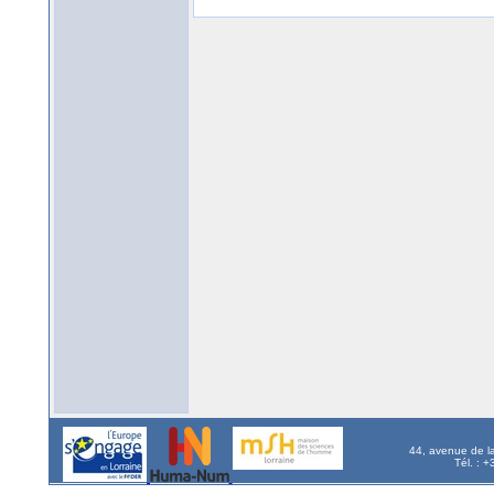
44, avenue de l
Tél. : 