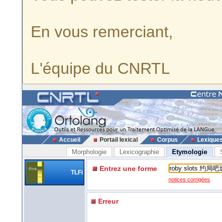
En vous remerciant,
L'équipe du CNRTL
Accueil
Portail lexical
Corpus
Lexique
Morphologie
Lexicographie
Etymologie
Entrez une forme
TLFi
notices corrigées
Erreur