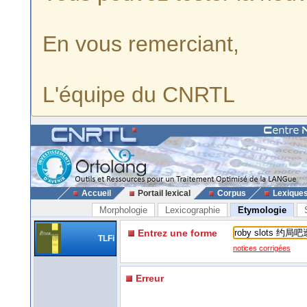
En vous remerciant,
L'équipe du CNRTL
Accueil
Portail lexical
Corpus
Lexique
Morphologie
Lexicographie
Etymologie
Entrez une forme
TLFi
notices corrigées
Erreur