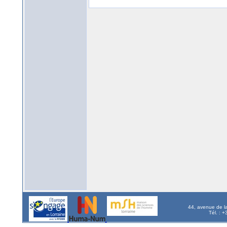
44, avenue de l
Tél. : 