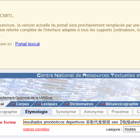
u CNRTL,
services, la version actuelle du portail sera prochainement remplacée par un
 une refonte complète de l'interface adaptée à tous les supports (ordinateurs, t
.
ion ici :
Portail lexical
cal
Corpus
Lexiques
Dictionnaires
Métalexicographie
cographie
Etymologie
Synonymie
Antonymie
Proxémie
C
ne forme
notices corrigées
catégorie :