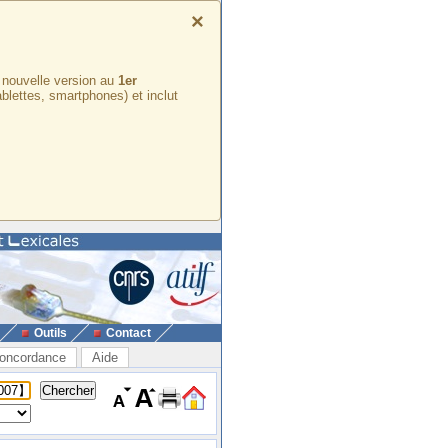
×
e nouvelle version au
1er
ablettes, smartphones) et inclut
Outils
Contact
oncordance
Aide