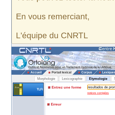
En vous remerciant,
L'équipe du CNRTL
Accueil
Portail lexical
Corpus
Lexique
Morphologie
Lexicographie
Etymologie
Entrez une forme
TLFi
notices corrigées
Erreur