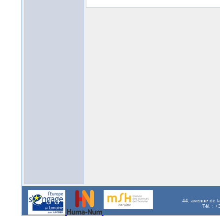
44, avenue de l
Tél. : 