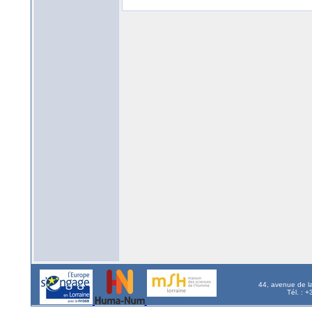
44, avenue de l
Tél. : 