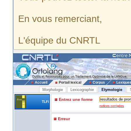
En vous remerciant,
L'équipe du CNRTL
Accueil
Portail lexical
Corpus
Lexique
Morphologie
Lexicographie
Etymologie
Entrez une forme
TLFi
notices corrigées
Erreur