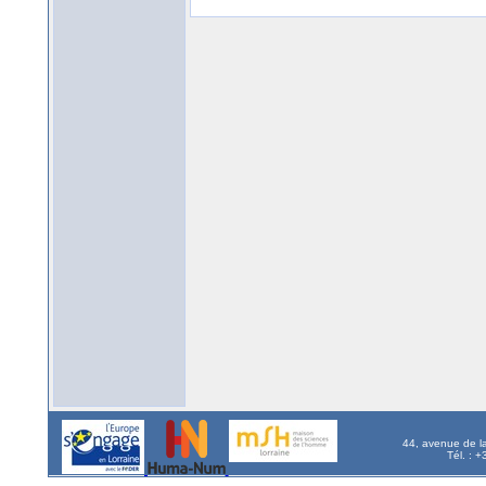
44, avenue de l
Tél. : 