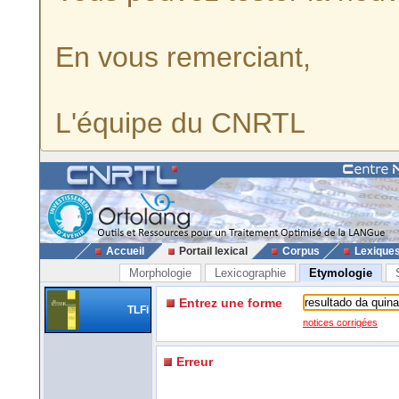
En vous remerciant,
L'équipe du CNRTL
Accueil
Portail lexical
Corpus
Lexique
Morphologie
Lexicographie
Etymologie
Entrez une forme
TLFi
notices corrigées
Erreur