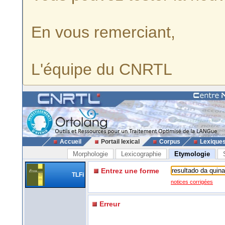
En vous remerciant,
L'équipe du CNRTL
Accueil
Portail lexical
Corpus
Lexique
Morphologie
Lexicographie
Etymologie
Entrez une forme
TLFi
notices corrigées
Erreur