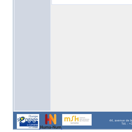
44, avenue de l
Tél. : 