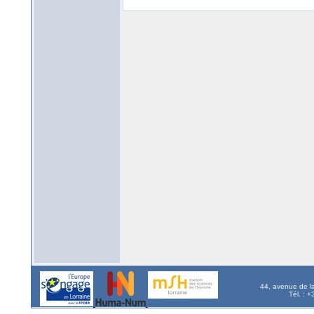
44, avenue de l
Tél. : 