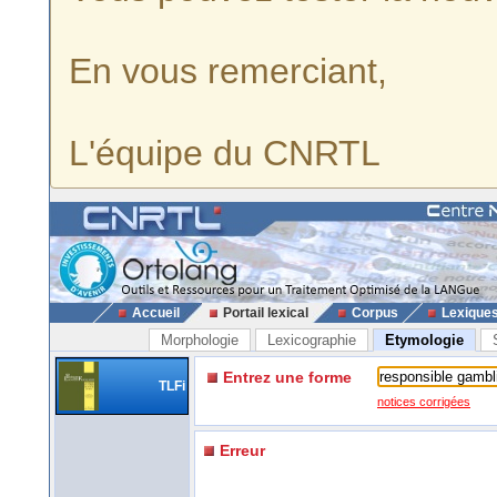
En vous remerciant,
L'équipe du CNRTL
Accueil
Portail lexical
Corpus
Lexique
Morphologie
Lexicographie
Etymologie
Entrez une forme
TLFi
notices corrigées
Erreur