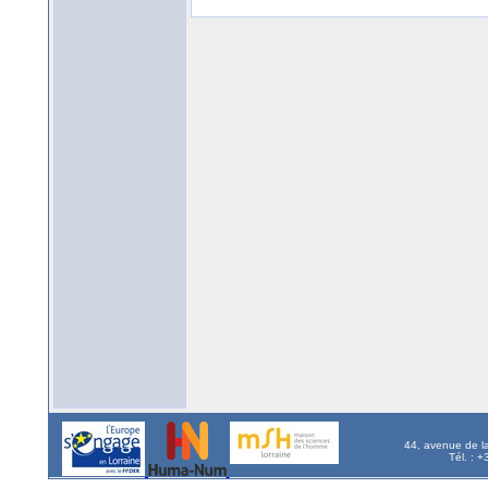
44, avenue de l
Tél. : 