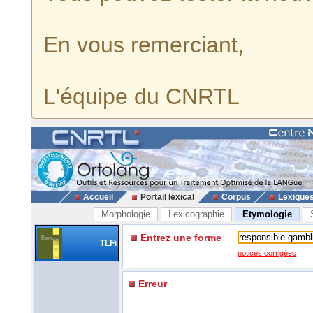
En vous remerciant,
L'équipe du CNRTL
Accueil
Portail lexical
Corpus
Lexique
Morphologie
Lexicographie
Etymologie
Entrez une forme
TLFi
notices corrigées
Erreur