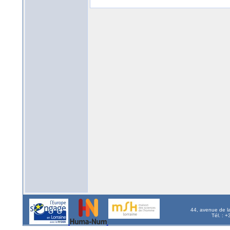
44, avenue de l
Tél. : 