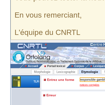
En vous remerciant,
L'équipe du CNRTL
Accueil
Portail lexical
Corpus
Lexique
Morphologie
Lexicographie
Etymologie
Entrez une forme
TLFi
notices corrigées
Erreur