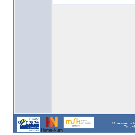
44, avenue de l
Tél. : 