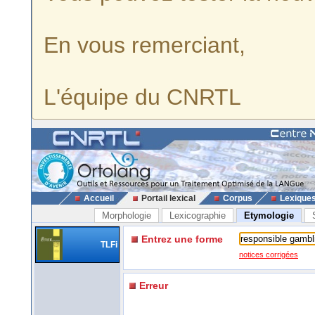
En vous remerciant,
L'équipe du CNRTL
Accueil
Portail lexical
Corpus
Lexique
Morphologie
Lexicographie
Etymologie
Entrez une forme
TLFi
notices corrigées
Erreur