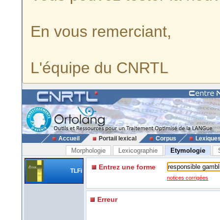
En vous remerciant,
L'équipe du CNRTL
Accueil
Portail lexical
Corpus
Lexique
Morphologie
Lexicographie
Etymologie
Entrez une forme
TLFi
notices corrigées
Erreur