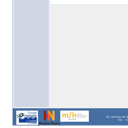
44, avenue de l
Tél. : 