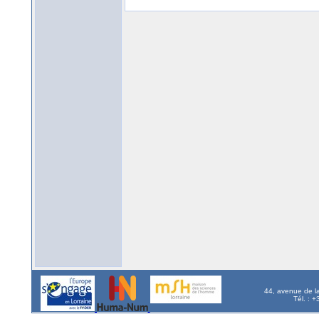
44, avenue de l
Tél. : 