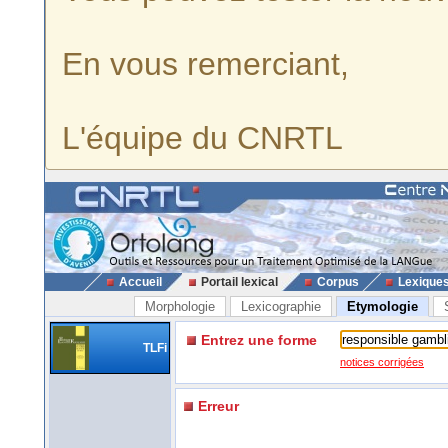
En vous remerciant,
L'équipe du CNRTL
Accueil
Portail lexical
Corpus
Lexique
Morphologie
Lexicographie
Etymologie
Entrez une forme
TLFi
notices corrigées
Erreur