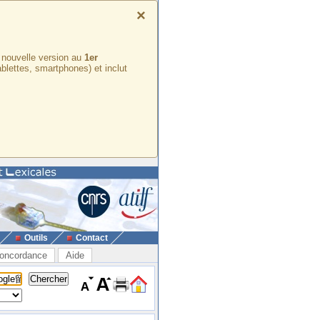
×
e nouvelle version au
1er
ablettes, smartphones) et inclut
Outils
Contact
oncordance
Aide