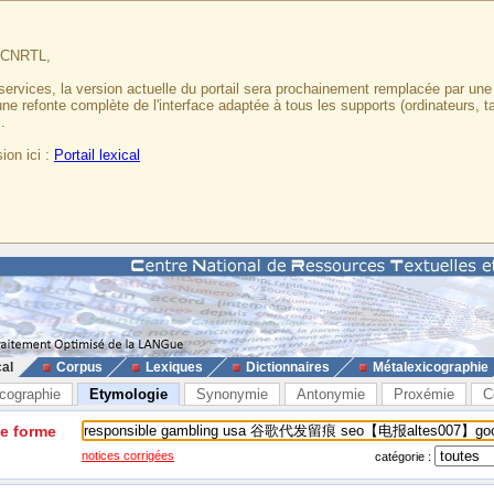
u CNRTL,
services, la version actuelle du portail sera prochainement remplacée par un
 une refonte complète de l'interface adaptée à tous les supports (ordinateurs, t
.
ion ici :
Portail lexical
cal
Corpus
Lexiques
Dictionnaires
Métalexicographie
cographie
Etymologie
Synonymie
Antonymie
Proxémie
C
ne forme
notices corrigées
catégorie :