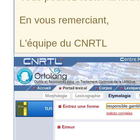
En vous remerciant,
L'équipe du CNRTL
Accueil
Portail lexical
Corpus
Lexique
Morphologie
Lexicographie
Etymologie
Entrez une forme
TLFi
notices corrigées
Erreur