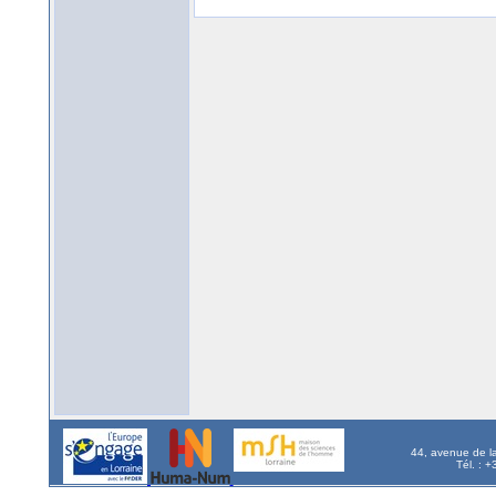
44, avenue de l
Tél. : 