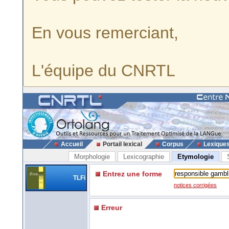
En vous remerciant,
L'équipe du CNRTL
Accueil
Portail lexical
Corpus
Lexique
Morphologie
Lexicographie
Etymologie
Entrez une forme
TLFi
notices corrigées
Erreur