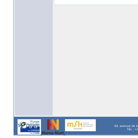
44, avenue de l
Tél. : 