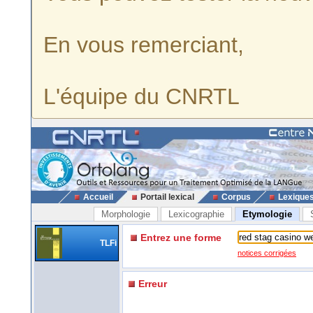
En vous remerciant,
L'équipe du CNRTL
Accueil
Portail lexical
Corpus
Lexique
Morphologie
Lexicographie
Etymologie
Entrez une forme
TLFi
notices corrigées
Erreur