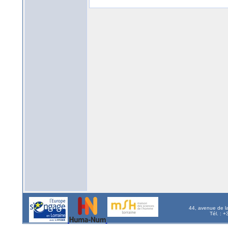
44, avenue de l
Tél. : 