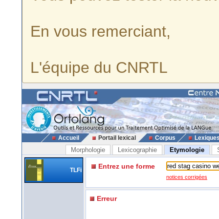
En vous remerciant,
L'équipe du CNRTL
Accueil
Portail lexical
Corpus
Lexique
Morphologie
Lexicographie
Etymologie
Entrez une forme
TLFi
notices corrigées
Erreur