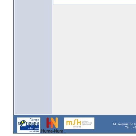
44, avenue de l
Tél. : 