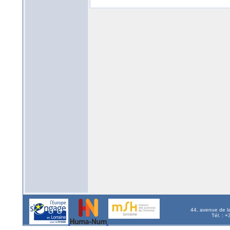
44, avenue de l
Tél. : 