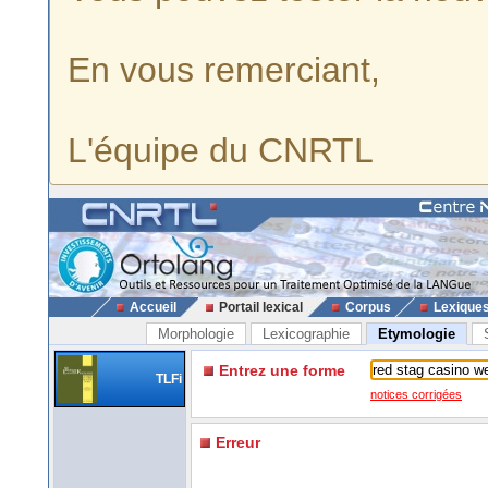
En vous remerciant,
L'équipe du CNRTL
Accueil
Portail lexical
Corpus
Lexique
Morphologie
Lexicographie
Etymologie
Entrez une forme
TLFi
notices corrigées
Erreur