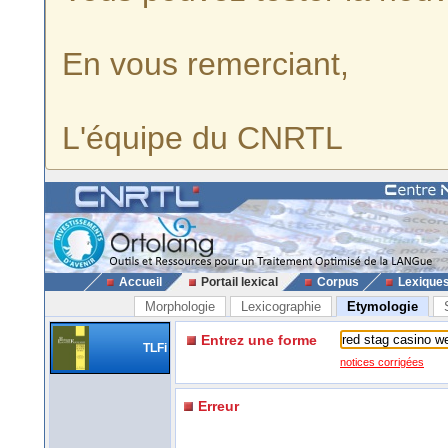
En vous remerciant,
L'équipe du CNRTL
Accueil
Portail lexical
Corpus
Lexique
Morphologie
Lexicographie
Etymologie
Entrez une forme
TLFi
notices corrigées
Erreur