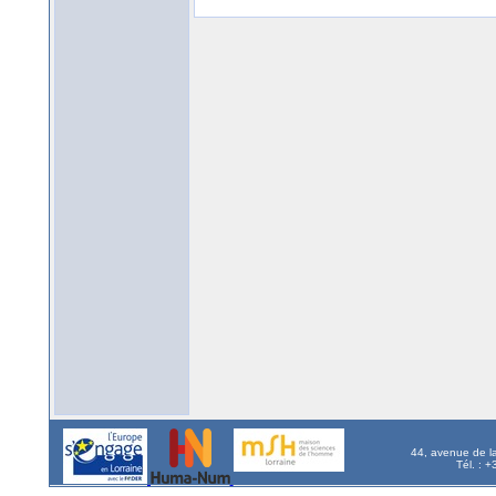
44, avenue de l
Tél. : 