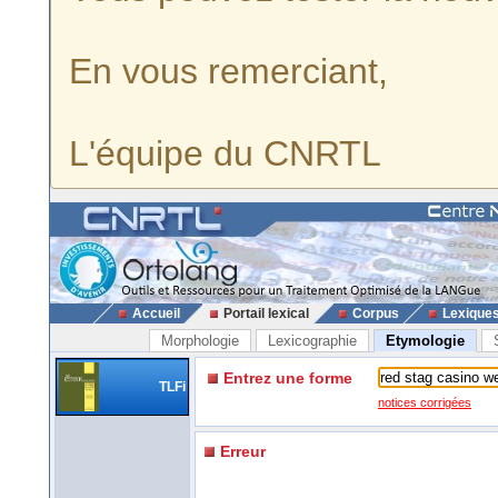
En vous remerciant,
L'équipe du CNRTL
Accueil
Portail lexical
Corpus
Lexique
Morphologie
Lexicographie
Etymologie
Entrez une forme
TLFi
notices corrigées
Erreur