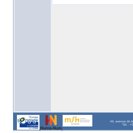
44, avenue de l
Tél. : 