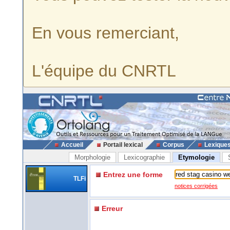
En vous remerciant,
L'équipe du CNRTL
Accueil
Portail lexical
Corpus
Lexique
Morphologie
Lexicographie
Etymologie
Entrez une forme
TLFi
notices corrigées
Erreur