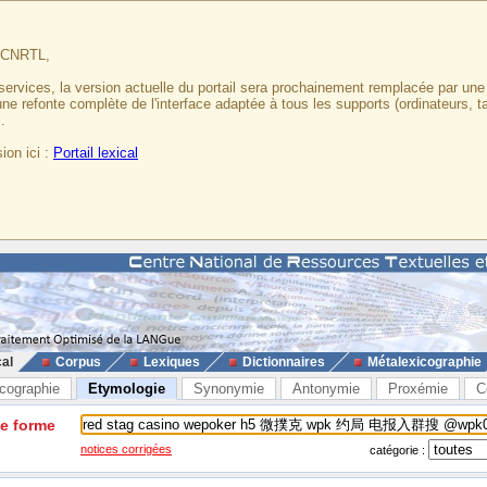
u CNRTL,
services, la version actuelle du portail sera prochainement remplacée par un
 une refonte complète de l'interface adaptée à tous les supports (ordinateurs, t
.
ion ici :
Portail lexical
cal
Corpus
Lexiques
Dictionnaires
Métalexicographie
cographie
Etymologie
Synonymie
Antonymie
Proxémie
C
ne forme
notices corrigées
catégorie :