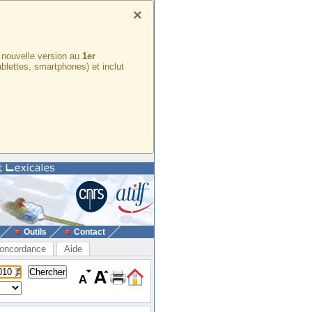
×
e nouvelle version au
1er
ablettes, smartphones) et inclut
Outils
Contact
oncordance
Aide