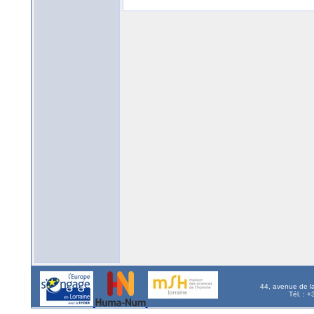
44, avenue de l
Tél. : 