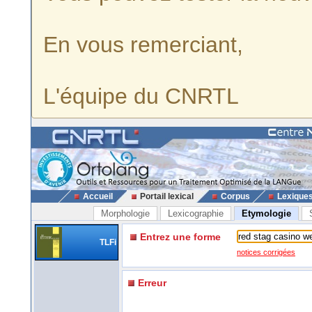
En vous remerciant,
L'équipe du CNRTL
Accueil
Portail lexical
Corpus
Lexique
Morphologie
Lexicographie
Etymologie
Entrez une forme
TLFi
notices corrigées
Erreur