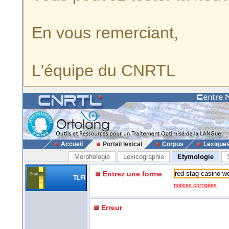
En vous remerciant,
L'équipe du CNRTL
Accueil
Portail lexical
Corpus
Lexique
Morphologie
Lexicographie
Etymologie
Entrez une forme
TLFi
notices corrigées
Erreur