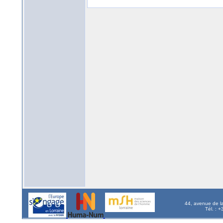
44, avenue de l
Tél. : 